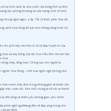
sót lại trên cành lá, khu vườn vừa bừng tỉnh và đón
oang dại, phóng khoáng lại vừa mang chút cổ kính,
ng nhung ngọt ngào, e ấp. Tất cả được phác họa rất
 cùng cánh hoa hồng đỏ tựa như những nàng trinh nữ
o léo phô bày nét kiêu kì và vẻ đẹp huyền bí của
g mạn và bay bổng của sắc hoa mẫu đơn như lan tỏa
ắc hoa.
êu nồng cháy, lãng mạn. Chúng tạo cho người ta
con người. Hoa hồng – một loại ngôn ngữ phong phú
g trí bức tranh mẫu đơn trong không gian sẽ khiến căn
ập tràn, xuân sắc. Kéo mỗi chúng ta về với sự thanh
của đời sống và thêm yêu không gian, yêu chính
iây phút nghỉ ngơiMang đến vẻ đẹp sang trọng cho
 của gia đình