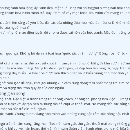
những cành hoa lộng lẫy, xinh đẹp. Một buổi sáng với những giọt sương ban mai còn 
Những khóm hoa vươn mình trỗi dậy. Đám cỏ cây mọc khắp khu vườn vừa mang chút h
t, ánh lên sáng vẻ yêu kiều, đài các của những đóa hoa mẫu đơn. Xa xa là khóm hồ
éo của người họa sĩ
h tỉ mỉ, phối màu điêu luyện để cho ra được cái hồn của bức tranh. Mẫu đơn trắng
, ngọc ngà. Không hổ danh là loài hoa “quốc sắc thiên hương”. Bông hoa nở rộ, khé
t cách mềm mại. Điểm xuyết chút ánh cam, ánh hồng nổi bật giữa khu vườn. Sự lãn
tinh tế mà nhẹ nhàng. Mang tới dư vị ngọt ngào, vẻ đẹp tươi tắn rạng rỡ, ngập tràn s
g trọng đầy bí ẩn. Là loài hoa được yêu thích nhất, và là biểu tượng cho một tình y
m nhìn.
nở cảm giác dễ chịu, khơi gợi những xúc cảm rung động tế vi nhất trong trái tim 
ảm và trạng thái trân quý ấy của con người.
ông gian sống
í nội thất. Đặc biệt là tranh trang trí phòng khách, phòng ăn, phòng làm việc.. . Tran
 rộ tuyệt vời ấy tạo nên sự bung tỏa dễ chịu và thoải mái. Nó mang đến sức sống ng
thần và sức trẻ của mỗi người.
bức tranh. Chúng ta như đang hòa mình vào những cung bậc cảm xúc nồng hậu nhất 
gủ trở nên ấm cúng, lãng mạn. Tạo nên cảm giác thư giãn, thoải mái trong những g
ông khí vui vẻ, hân hoan, thể hiện tình cảm đoàn viên, hạnh phúc trong mỗi bữa ăn