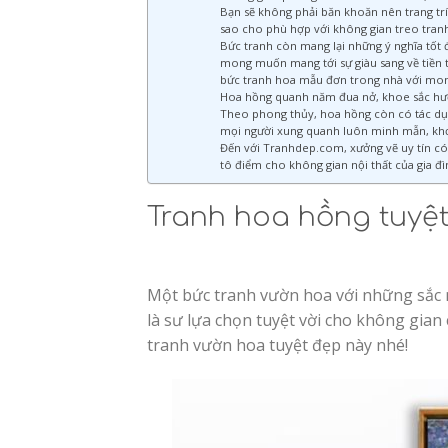
Bạn sẽ không phải băn khoăn nên trang trí 
sao cho phù hợp với không gian treo tra
Bức tranh còn mang lại những ý nghĩa tốt
mong muốn mang tới sự giàu sang về tiền 
bức tranh hoa mẫu đơn trong nhà với mong
Hoa hồng quanh năm đua nở, khoe sắc hươn
Theo phong thủy, hoa hồng còn có tác dụng
mọi người xung quanh luôn minh mẫn, khơ
Đến với Tranhdep.com, xưởng vẽ uy tín có 
tô điểm cho không gian nội thất của gia đ
Tranh hoa hồng tuyệ
Một bức tranh vườn hoa với những sắc m
là sư lựa chọn tuyệt vời cho không gia
tranh vườn hoa tuyệt đẹp này nhé!