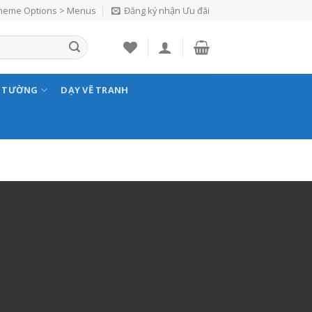
Theme Options > Menus
Đăng ký nhận Ưu đãi
N TƯỜNG
DẠY VẼ TRANH