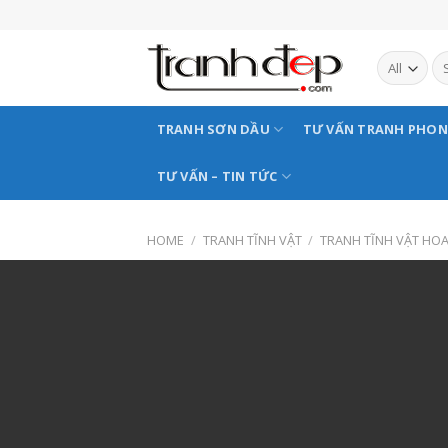
Skip
to
content
TRANH SƠN DẦU
TƯ VẤN TRANH PHO
TƯ VẤN – TIN TỨC
HOME
/
TRANH TĨNH VẬT
/
TRANH TĨNH VẬT HO