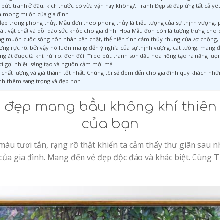
bức tranh ở đâu, kích thước có vừa vặn hay không?. Tranh Đẹp sẽ đáp ứng tất cả yêu
nh mong muốn của gia đình
 đẹp trong phong thủy. Mẫu đơn theo phong thủy là biểu tượng của sự thịnh vượng
tài, vật chất và dồi dào sức khỏe cho gia đình. Hoa Mẫu đơn còn là tượng trưng ch
 muốn cuộc sống hôn nhân bền chặt, thể hiện tình cảm thủy chung của vợ chồng, 
g rực rỡ, bởi vậy nó luôn mang đến ý nghĩa của sự thịnh vượng, cát tường, mang đ
 át được tà khí, rủi ro, đen đủi. Treo bức tranh sơn dầu hoa hồng tạo ra năng lượng
i gợi nhiều sáng tạo và nguồn cảm mới mẻ.
chất lượng và giá thành tốt nhất. Chúng tôi sẽ đem đến cho gia đình quý khách nh
ình thêm sang trọng và đẹp hơn
t đẹp mang bầu không khí thiên
của bạn
àu tươi tắn, rạng rỡ thật khiến ta cảm thấy thư giãn sau 
n của gia đình. Mang đến vẻ đẹp độc đáo và khác biệt. Cùng