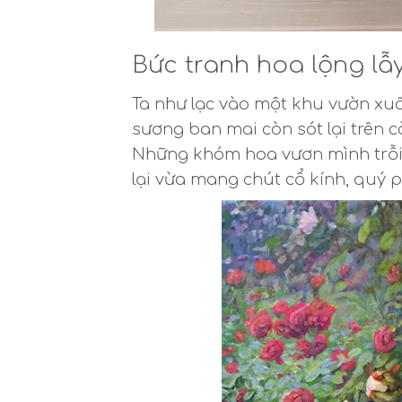
Bức tranh hoa lộng lẫy
Ta như lạc vào một khu vườn xuâ
sương ban mai còn sót lại trên c
Những khóm hoa vươn mình trỗi
lại vừa mang chút cổ kính, quý p