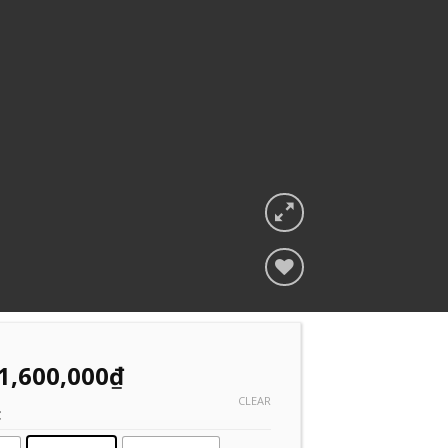
Add to
Wishlist
1,600,000
₫
CLEAR
C