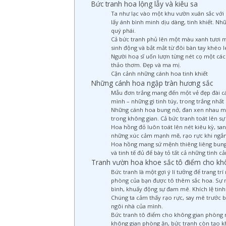
Bức tranh hoa lộng lẫy và kiêu sa
Ta như lạc vào một khu vườn xuân sắc với 
lấy ánh bình minh dịu dàng, tinh khiết. 
quý phái.
Cả bức tranh phủ lên một màu xanh tươi má
sinh động và bắt mắt từ đôi bàn tay khéo l
Người hoạ sĩ uốn lượn từng nét cọ một các
thảo thơm. Đẹp và ma mị.
Cận cảnh những cánh hoa tinh khiết
Những cánh hoa ngập tràn hương sắc
Mẫu đơn trắng mang đến một vẻ đẹp đài các
mình – những gì tinh túy, trong trắng nhất
Những cánh hoa bung nở, đan xen nhau mộ
trong không gian. Cả bức tranh toát lên sự 
Hoa hồng đỏ luôn toát lên nét kiêu kỳ, san
những xúc cảm mạnh mẽ, rạo rực khi ngắ
Hoa hồng mang sứ mệnh thiêng liêng bung 
và tinh tế đủ để bày tỏ tất cả những tình c
Tranh vườn hoa khoe sắc tô điểm cho kh
Bức tranh là một gợi ý lí tưởng để trang tr
phòng của bạn được tô thêm sắc hoa. Sự nở
bình, khuấy động sự đam mê. Khích lệ tinh 
Chúng ta cảm thấy rạo rực, say mê trước 
ngôi nhà của mình.
Bức tranh tô điểm cho không gian phòng n
không gian phòng ăn, bức tranh còn tạo kh