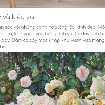
 và kiêu sa
n sắc với những cành hoa lộng lẫy, xinh đẹp. Mộ
ành lá, khu vườn vừa bừng tỉnh và đón lấy ánh bì
 dậy. Đám cỏ cây mọc khắp khu vườn vừa mang
hái.