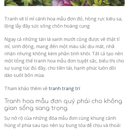
Tranh vẽ tỉ mỉ cánh hoa mẫu đơn đỏ, hồng rực kiêu sa,
lộng lẫy đầy sức sống chốn hoàng cung
Ngay cả những tán lá xanh mướt cũng được vẽ thật tỉ
mỉ, sinh động, mang đến một màu sắc dịu mát, nhã
nhặn nhưng không kém phần tinh khôi. Tất cả tạo nên
một tổng thể tranh hoa mẫu đơn tuyệt sắc, biểu thị cho
sự sung túc đủ đầy, cho tiền tài, hạnh phúc luôn dồi
dào suốt bốn mùa.
Tham khảo thêm về
tranh trang trí
Tranh hoa mẫu đơn quý phái cho không
gian sống sang trọng
Sự nở rộ của những đóa mẫu đơn cùng khung cảnh
hùng vĩ phía sau tạo nên sự bung tỏa dễ chịu và thoải