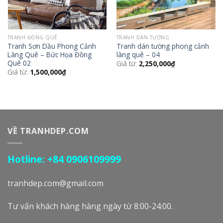
TRANH ĐỒNG QUÊ
TRANH DÁN TƯỜNG
Tranh Sơn Dầu Phong Cảnh
Tranh dán tường phong cảnh
Làng Quê – Bức Họa Đồng
làng quê – 04
Quê 02
Giá từ:
2,250,000
₫
Giá từ:
1,500,000
₫
VỀ TRANHDEP.COM
Hotline: +84 0906109999
tranhdep.com@gmail.com
Tư vấn khách hàng hàng ngày từ 8:00-24:00.