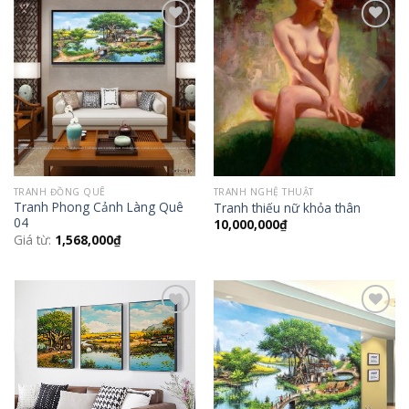
Add to
Add to
Wishlist
Wishlist
TRANH ĐỒNG QUÊ
TRANH NGHỆ THUẬT
Tranh Phong Cảnh Làng Quê
Tranh thiếu nữ khỏa thân
04
10,000,000
₫
Giá từ:
1,568,000
₫
Add to
Add to
Wishlist
Wishlist