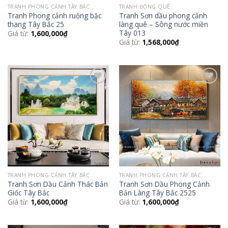
TRANH PHONG CẢNH TÂY BẮC
TRANH ĐỒNG QUÊ
Tranh Phong cảnh ruộng bậc
Tranh Sơn dầu phong cảnh
thang Tây Bắc 25
làng quê – Sông nước miền
Tây 013
Giá từ:
1,600,000
₫
Giá từ:
1,568,000
₫
Add to
Add to
Wishlist
Wishlist
TRANH PHONG CẢNH TÂY BẮC
TRANH PHONG CẢNH TÂY BẮC
Tranh Sơn Dầu Cảnh Thác Bản
Tranh Sơn Dầu Phong Cảnh
Giốc Tây Bắc
Bản Làng Tây Bắc 2525
Giá từ:
1,600,000
₫
Giá từ:
1,600,000
₫