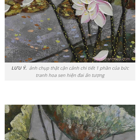
LƯU Ý.
ảnh chụp thật cận cảnh chi tiết 1 phần của bức
tranh hoa sen hiện đai ấn tượng