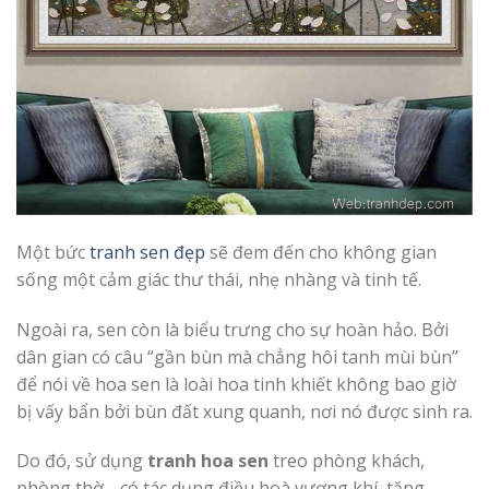
Một bức
tranh sen đẹp
sẽ đem đến cho không gian
sống một cảm giác thư thái, nhẹ nhàng và tinh tế.
Ngoài ra, sen còn là biểu trưng cho sự hoàn hảo. Bởi
dân gian có câu “gần bùn mà chẳng hôi tanh mùi bùn”
để nói về hoa sen là loài hoa tinh khiết không bao giờ
bị vấy bẩn bởi bùn đất xung quanh, nơi nó được sinh ra.
Do đó, sử dụng
tranh hoa sen
treo phòng khách,
phòng thờ… có tác dụng điều hoà vượng khí, tăng