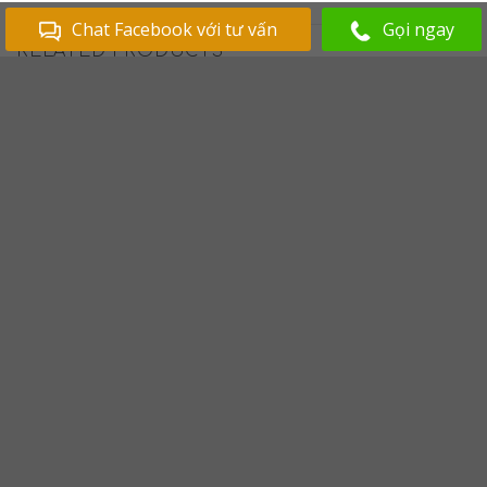
Chat Facebook với tư vấn
Gọi ngay
RELATED PRODUCTS
Add to
Add to
Wishlist
Wishlist
TRANH ĐỒNG QUÊ
TRANH PHONG CẢNH TÂY BẮC
Tranh Sơn Dầu Phong Cảnh
Tranh Sơn Dầu Cảnh Thác Bản
làng Quê – 03
Giốc Tây Bắc
Giá từ:
1,568,000
₫
Giá từ:
1,600,000
₫
Add to
Add to