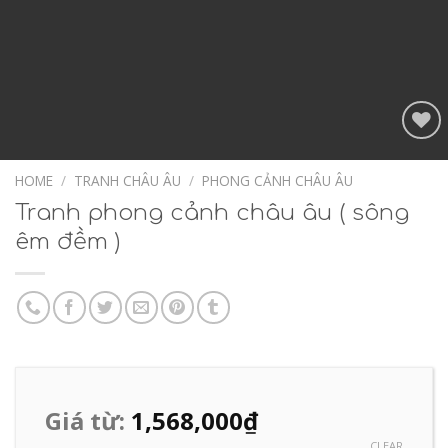
Add to
Wishlist
HOME
/
TRANH CHÂU ÂU
/
PHONG CẢNH CHÂU ÂU
Tranh phong cảnh châu âu ( sông
êm đềm )
Giá từ:
1,568,000
₫
CLEAR