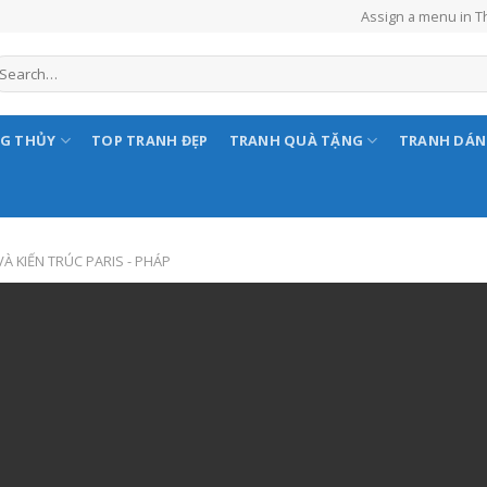
Assign a menu in 
NG THỦY
TOP TRANH ĐẸP
TRANH QUÀ TẶNG
TRANH DÁ
À KIẾN TRÚC PARIS - PHÁP