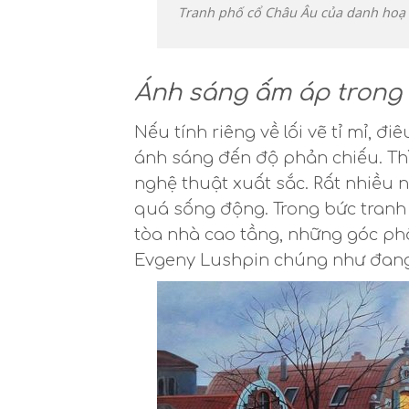
Tranh phố cổ Châu Âu của danh hoạ L
Ánh sáng ấm áp trong 
Nếu tính riêng về lối vẽ tỉ mỉ, 
ánh sáng đến độ phản chiếu. Th
nghệ thuật xuất sắc. Rất nhiều 
quá sống động. Trong bức tranh
tòa nhà cao tầng, những góc ph
Evgeny Lushpin chúng như đang 