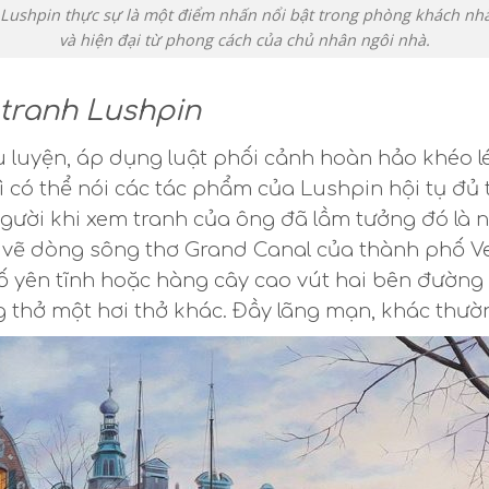
ushpin thực sự là một điểm nhấn nổi bật trong phòng khách nhà
và hiện đại từ phong cách của chủ nhân ngôi nhà.
tranh Lushpin
điêu luyện, áp dụng luật phối cảnh hoàn hảo khéo 
ì có thể nói các tác phẩm của Lushpin hội tụ đ
người khi xem tranh của ông đã lầm tưởng đó là
 vẽ dòng sông thơ Grand Canal của thành phố Ve
ố yên tĩnh hoặc hàng cây cao vút hai bên đường 
thở một hơi thở khác. Đầy lãng mạn, khác thườ