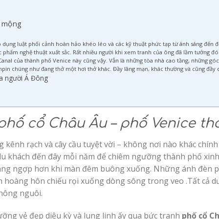
ơ mộng
, áp dụng luật phối cảnh hoàn hảo khéo léo và các kỹ thuật phức tạp từ ánh sáng đến 
c phẩm nghệ thuật xuất sắc. Rất nhiều người khi xem tranh của ông đã lầm tưởng đ
anal của thành phố Venice này cũng vậy. Vẫn là những tòa nhà cao tầng, những góc
hpin chúng như đang thở một hơi thở khác. Đầy lãng mạn, khác thường và cũng đầy 
ủa người Á Đông
phố cổ Châu Âu – phố Venice t
g kênh rạch và cây cầu tuyệt vời – không nơi nào khác chính
 du khách đến đây mỗi năm để chiêm ngưỡng thành phố xinh 
áng ngợp hơn khi màn đêm buông xuống. Những ánh đèn pha
hoàng hôn chiếu rọi xuống dòng sông trong veo .Tất cả dư
hông nguôi.
ng vẻ đẹp diệu kỳ và lung linh ấy qua bức tranh
phố cổ C