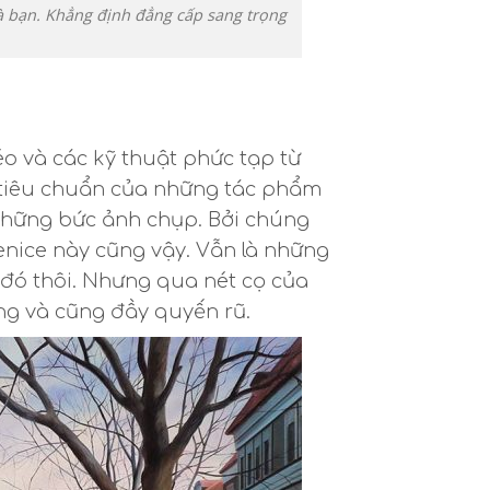
 bạn. Khẳng định đẳng cấp sang trọng
léo và các kỹ thuật phức tạp từ
ủ tiêu chuẩn của những tác phẩm
 những bức ảnh chụp. Bởi chúng
nice này cũng vậy. Vẫn là những
đó thôi. Nhưng qua nét cọ của
ng và cũng đầy quyến rũ.