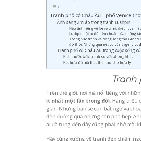
Tranh phố cổ Châu Âu – phố Venice th
Ánh sáng ấm áp trong tranh Lushpin
Nếu tính riêng về lối vẽ tỉ mỉ, điêu luyện
Lushpin hội tụ đủ tiêu chuẩn của những tá
Trong bức tranh vẽ dòng sông thơ Grand C
đó thôi. Nhưng qua nét cọ của Evgeny Lus
Tranh phố cổ Châu Âu trong cuộc sống c
Kích thước bức tranh so với phòng khách
Kết hợp đồ nội thất thế nào cho hợp lý
Tranh 
Trên thế giới, nơi mà nổi tiếng với nhữn
ít nhất một lần trong đời
. Hàng triệu
gian. Nhưng bạn sẽ còn bất ngờ và cho
đèn đường qua những con phố hẹp. Ánh 
ai đã từng đến đây cũng phải nhớ mãi k
Hãy cùng xưởng vẽ tranh đẹp chiêm ngưỡ