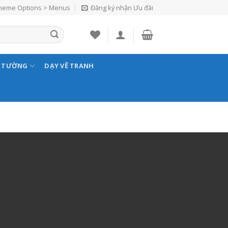
Theme Options > Menus
Đăng ký nhận Ưu đãi
N TƯỜNG
DẠY VẼ TRANH