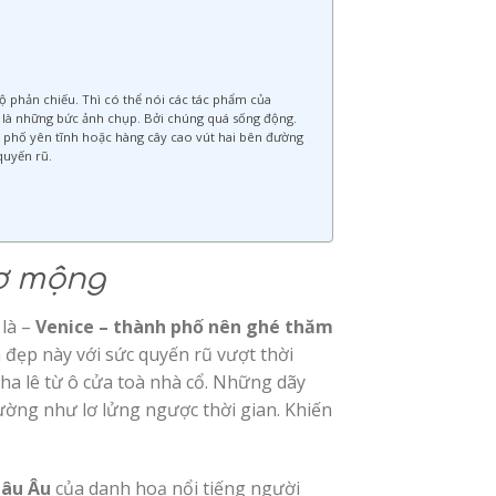
độ phản chiếu. Thì có thể nói các tác phẩm của
ó là những bức ảnh chụp. Bởi chúng quá sống động.
 phố yên tĩnh hoặc hàng cây cao vút hai bên đường
quyến rũ.
hơ mộng
 là –
Venice – thành phố nên ghé thăm
đẹp này với sức quyến rũ vượt thời
 lê từ ô cửa toà nhà cổ. Những dãy
ờng như lơ lửng ngược thời gian. Khiến
hâu Âu
của danh hoạ nổi tiếng người