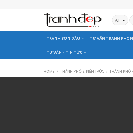
Skip
to
content
TRANH SƠN DẦU
TƯ VẤN TRANH PHO
TƯ VẤN – TIN TỨC
HOME
/
THÀNH PHỐ & KIẾN TRÚC
/
THÀNH PHỐ V