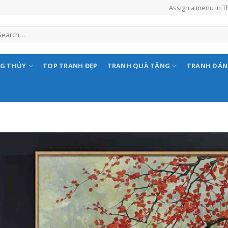
Assign a menu in 
NG THỦY
TOP TRANH ĐẸP
TRANH QUÀ TẶNG
TRANH DÁ