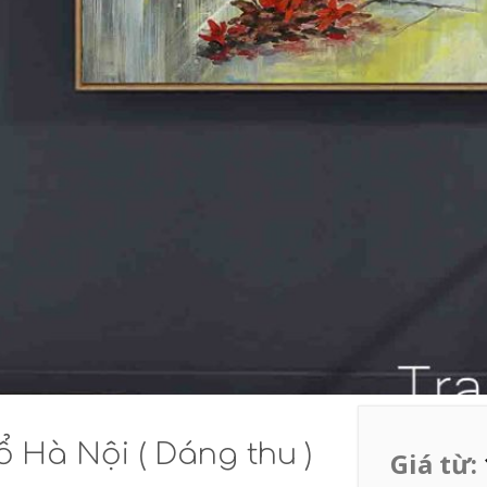
 Hà Nội ( Dáng thu )
Giá từ: