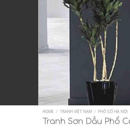
HOME
/
TRANH VIỆT NAM
/
PHỐ CỔ HÀ NỘI
Tranh Sơn Dầu Phố Cổ