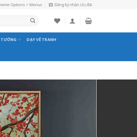
Theme Options > Menus
Đăng ký nhận Ưu đãi
N TƯỜNG
DẠY VẼ TRANH