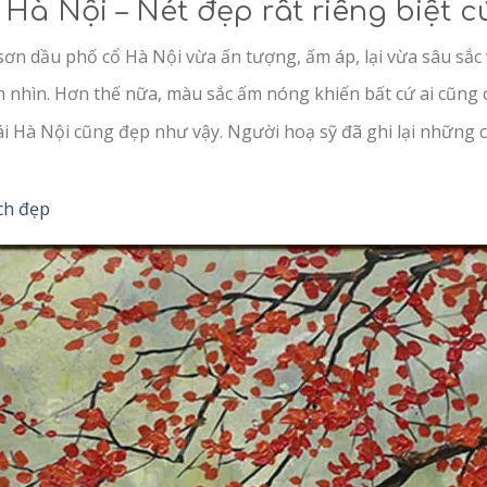
Hà Nội – Nét đẹp rất riêng biệt 
sơn dầu phố cổ Hà Nội vừa ấn tượng, ấm áp, lại vừa sâu sắc
h nhìn. Hơn thế nữa, màu sắc ấm nóng khiến bất cứ ai cũng 
ái Hà Nội cũng đẹp như vậy. Người hoạ sỹ đã ghi lại những 
ch đẹp