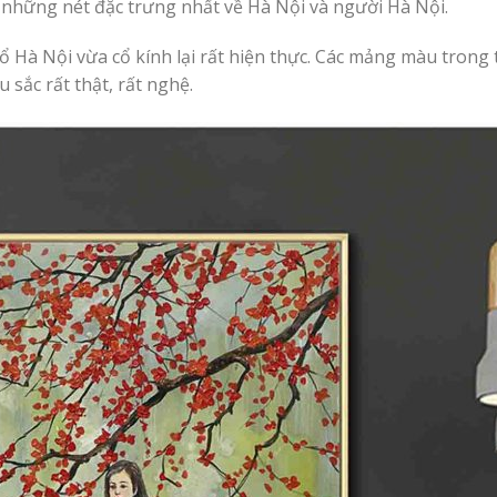
t những nét đặc trưng nhất về Hà Nội và người Hà Nội.
ổ Hà Nội vừa cổ kính lại rất hiện thực. Các mảng màu trong
u sắc rất thật, rất nghệ.