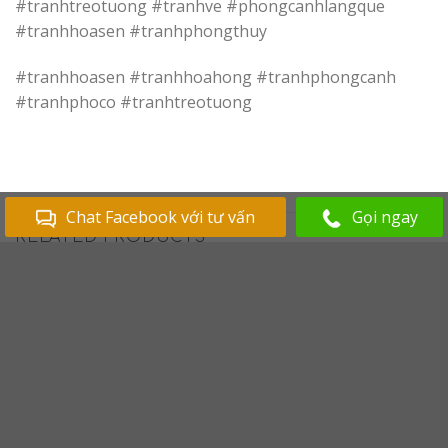
#tranhtreotuong #tranhve #phongcanhlangque
#tranhhoasen #tranhphongthuy
#tranhhoasen #tranhhoahong #tranhphongcanh
#tranhphoco #tranhtreotuong
Chat Facebook với tư vấn
Gọi ngay
RELATED PRODUCTS
Add to
Add to
Wishlist
Wishlist