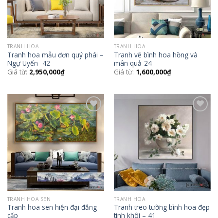
TRANH HOA
TRANH HOA
Tranh hoa mẫu đơn quý phái –
Tranh vẽ bình hoa hồng và
Ngự Uyển- 42
mân quả-24
Giá từ:
2,950,000
₫
Giá từ:
1,600,000
₫
Add to
Add to
Wishlist
Wishlist
TRANH HOA SEN
TRANH HOA
Tranh hoa sen hiện đại đẳng
Tranh treo tường bình hoa đẹp
cấp
tinh khôi – 41