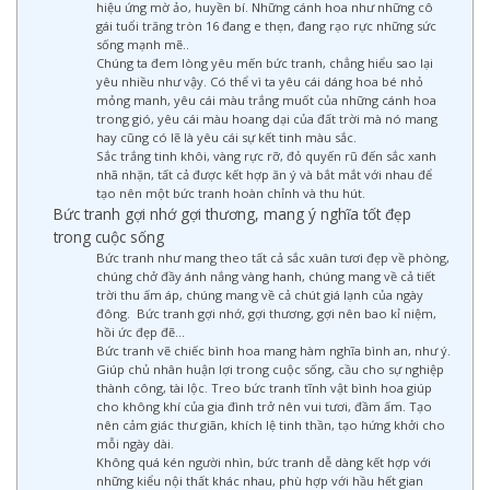
hiệu ứng mờ ảo, huyền bí. Những cánh hoa như những cô
gái tuổi trăng tròn 16 đang e thẹn, đang rạo rực những sức
sống mạnh mẽ..
Chúng ta đem lòng yêu mến bức tranh, chẳng hiểu sao lại
yêu nhiều như vậy. Có thể vì ta yêu cái dáng hoa bé nhỏ
mỏng manh, yêu cái màu trắng muốt của những cánh hoa
trong gió, yêu cái màu hoang dại của đất trời mà nó mang
hay cũng có lẽ là yêu cái sự kết tinh màu sắc.
Sắc trắng tinh khôi, vàng rực rỡ, đỏ quyến rũ đến sắc xanh
nhã nhặn, tất cả được kết hợp ăn ý và bắt mắt với nhau để
tạo nên một bức tranh hoàn chỉnh và thu hút.
Bức tranh gợi nhớ gợi thương, mang ý nghĩa tốt đẹp
trong cuộc sống
Bức tranh như mang theo tất cả sắc xuân tươi đẹp về phòng,
chúng chở đầy ánh nắng vàng hanh, chúng mang về cả tiết
trời thu ấm áp, chúng mang về cả chút giá lạnh của ngày
đông. Bức tranh gợi nhớ, gợi thương, gợi nên bao kỉ niệm,
hồi ức đẹp đẽ…
Bức tranh vẽ chiếc bình hoa mang hàm nghĩa bình an, như ý.
Giúp chủ nhân huận lợi trong cuộc sống, cầu cho sự nghiệp
thành công, tài lộc. Treo bức tranh tĩnh vật bình hoa giúp
cho không khí của gia đình trở nên vui tươi, đầm ấm. Tạo
nên cảm giác thư giãn, khích lệ tinh thần, tạo hứng khởi cho
mỗi ngày dài.
Không quá kén người nhìn, bức tranh dễ dàng kết hợp với
những kiểu nội thất khác nhau, phù hợp với hầu hết gian