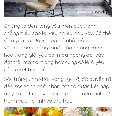
Chúng ta đem lòng yêu mến bức tranh,
chẳng hiểu sao lại yêu nhiều như vậy. Có thể
vì ta yêu cái dáng hoa bé nhỏ mỏng manh,
yêu cái màu trắng muốt của những cánh
hoa trong gió, yêu cái màu hoang dại của
đất trời mà nó mang hay cũng có lẽ là yêu
cái sự kết tinh màu sắc.
Sắc trắng tinh khôi, vàng rực rỡ, đỏ quyến rũ
đến sắc xanh nhã nhặn, tất cả được kết hợp
ăn ý và bắt mắt với nhau để tạo nên một bức
tranh hoàn chỉnh và thu hút.