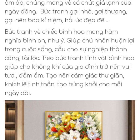
ấm áp, chúng mang về cả chút giá lạnh của
ngày đông. Bức tranh gợi nhớ, gợi thương,
gợi nên bao kỉ niệm, hồi ức đẹp đẽ…
Bức tranh vẽ chiếc bình hoa mang hàm
nghĩa bình an, như ý. Giúp chủ nhân huận lợi
trong cuộc sống, cầu cho sự nghiệp thành
công, tài lộc. Treo bức tranh tĩnh vật bình hoa
giúp cho không khí của gia đình trở nên vui
tươi, đầm ấm. Tạo nên cảm giác thư giãn,
khích lệ tinh thần, tạo hứng khởi cho mỗi
ngày dài.