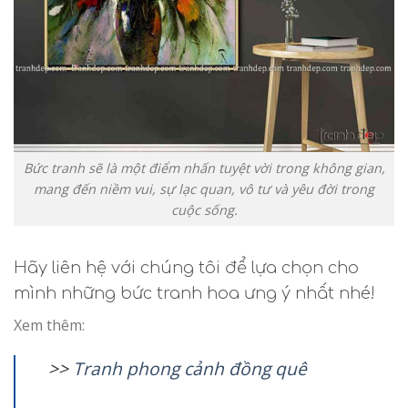
Bức tranh sẽ là một điểm nhấn tuyệt vời trong không gian,
mang đến niềm vui, sự lạc quan, vô tư và yêu đời trong
cuộc sống.
Hãy liên hệ với chúng tôi để lựa chọn cho
mình những bức tranh hoa ưng ý nhất nhé!
Xem thêm:
>>
T
ranh phong cảnh đồng quê