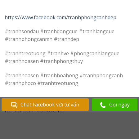
https://www.facebook.com/tranhphongcanhdep
#tranhsondau #tranhdongque #tranhlangque
#tranhphongcanmh #tranhdep
#tranhtreotuong #tranhve #phongcanhlangque
#tranhhoasen #tranhphongthuy
#tranhhoasen #tranhhoahong #tranhphongcanh
#tranhphoco #tranhtreotuong
Chat Facebook với tư vấn
Gọi ngay
RELATED PRODUCTS
Add to
Add to