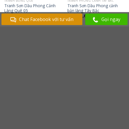
TRANH ĐỒNG QUÊ
TRANH PHONG CẢNH TÂY BẮC
Tranh Sơn Dầu Phong Cảnh
Tranh Sơn Dầu Phong cảnh
Làng Quê 05
bản làng Tây Bắc
Giá từ:
2,580,000
₫
Giá từ:
1,600,000
₫
Chat Facebook với tư vấn
Gọi ngay
VỀ TRANHDEP.COM
Hotline: +84 0906109999
tranhdep.com@gmail.com
Tư vấn khách hàng hàng ngày từ 8:00-24:00.
BÀI MỚI NHẤT