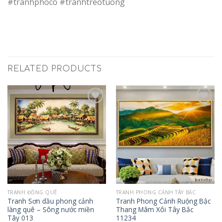
#tranhphoco #tranhtreotuong
RELATED PRODUCTS
Add to
Add to
Wishlist
Wishlist
TRANH ĐỒNG QUÊ
TRANH PHONG CẢNH TÂY BẮC
Tranh Sơn dầu phong cảnh
Tranh Phong Cảnh Ruộng Bậc
làng quê – Sông nước miền
Thang Mâm Xôi Tây Bắc
Tây 013
11234