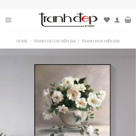
Skip
to
content
HOME
/
TRANH DECOR HIỆN ĐẠI
/
TRANH HOA HIỆN ĐẠI