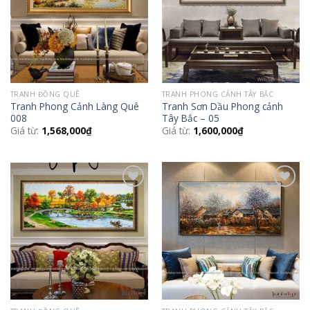
TRANH ĐỒNG QUÊ
TRANH PHONG CẢNH TÂY BẮC
Tranh Phong Cảnh Làng Quê
Tranh Sơn Dầu Phong cảnh
008
Tây Bắc – 05
Giá từ:
1,568,000
₫
Giá từ:
1,600,000
₫
Add to
Add to
Wishlist
Wishlist