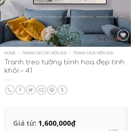
Add to
Wishlist
HOME
/
TRANH DECOR HIỆN ĐẠI
/
TRANH HOA HIỆN ĐẠI
Tranh treo tường bình hoa đẹp tinh
khôi – 41
Giá từ:
1,600,000
₫
CLEAR