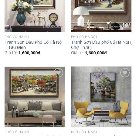
PHỐ CỔ HÀ NỘI
PHỐ CỔ HÀ NỘI
Tranh Sơn Dầu Phố Cổ Hà Nội
Tranh Sơn Dầu phố Cổ Hà Nội (
– Tàu Điện
Chợ Trưa )
Giá từ:
1,600,000
₫
Giá từ:
1,600,000
₫
Add to
Add to
Wishlist
Wishlist
PHỐ CỔ HÀ NỘI
PHỐ CỔ HÀ NỘI