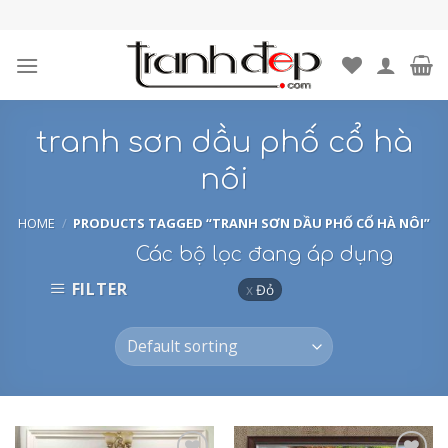
Skip
to
content
tranh sơn dầu phố cổ hà
nôi
HOME
/
PRODUCTS TAGGED “TRANH SƠN DẦU PHỐ CỔ HÀ NÔI”
Các bộ lọc đang áp dụng
FILTER
Đỏ