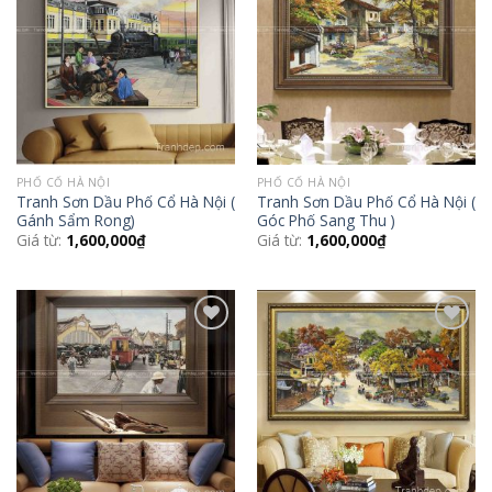
Add to
Add to
Wishlist
Wishlist
PHỐ CỔ HÀ NỘI
PHỐ CỔ HÀ NỘI
Tranh Sơn Dầu Phố Cổ Hà Nội (
Tranh Sơn Dầu Phố Cổ Hà Nội (
Gánh Sẩm Rong)
Góc Phố Sang Thu )
Giá từ:
1,600,000
₫
Giá từ:
1,600,000
₫
Add to
Add to
Wishlist
Wishlist