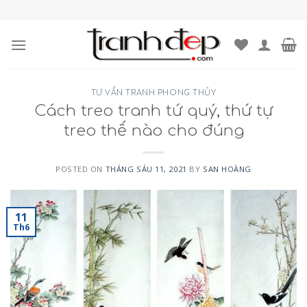
Skip
to
content
TƯ VẤN TRANH PHONG THỦY
Cách treo tranh tứ quý, thứ tự
treo thế nào cho đúng
POSTED ON
THÁNG SÁU 11, 2021
BY
SAN HOÀNG
11
Th6