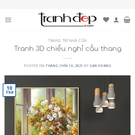
Skip
to
content
TRANG TRÍ NHÀ CỬA
Tranh 3D chiếu nghỉ cầu thang
POSTED ON
THÁNG CHÍN 10, 2021
BY
SAN HOÀNG
10
Th9