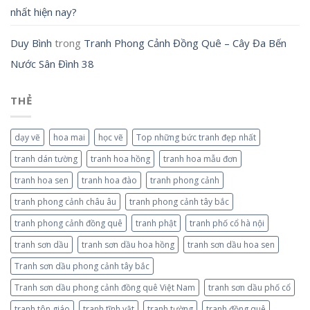
nhất hiện nay?
Duy Bình
trong
Tranh Phong Cảnh Đồng Quê – Cây Đa Bến
Nước Sân Đình 38
THẺ
dạy vẽ
hoa mai
học vẽ
Top những bức tranh đẹp nhất
tranh dán tường
tranh hoa hồng
tranh hoa mẫu đơn
tranh hoa sen
tranh hoa đào
tranh phong cảnh
tranh phong cảnh châu âu
tranh phong cảnh tây bắc
tranh phong cảnh đồng quê
tranh phật
tranh phố cổ hà nội
tranh sơn dầu
tranh sơn dầu hoa hồng
tranh sơn dầu hoa sen
Tranh sơn dầu phong cảnh tây bắc
Tranh sơn dầu phong cảnh đồng quê Việt Nam
tranh sơn dầu phố cổ
tranh tôn giáo
tranh tĩnh vật
tranh tường
tranh đồng quê