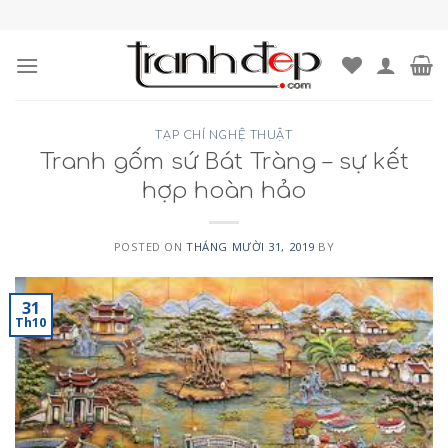
Skip
to
content
TẠP CHÍ NGHỆ THUẬT
Tranh gốm sứ Bát Tràng – sự kết
hợp hoàn hảo
POSTED ON
THÁNG MƯỜI 31, 2019
BY
31
Th10