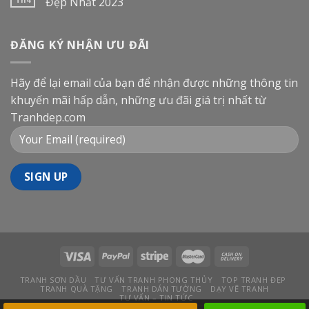
Đẹp Nhất 2023
ĐĂNG KÝ NHẬN ƯU ĐÃI
Hãy để lại email của bạn để nhận được những thông tin
khuyến mãi hấp dẫn, những ưu đãi giá trị nhất từ
Tranhdep.com
TRANH SƠN DẦU
TƯ VẤN TRANH PHONG THỦY
TOP TRANH ĐẸP
TRANH QUÀ TẶNG
TRANH DÁN TƯỜNG
DẠY VẼ TRANH
TƯ VẤN – TIN TỨC