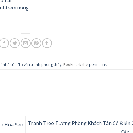
oamai
anhtreotuong
rí nhà cửa
,
Tư vấn tranh phong thủy
. Bookmark the
permalink
.
Tranh Treo Tường Phòng Khách Tân Cổ Điển 
h Hoa Sen
Cấp