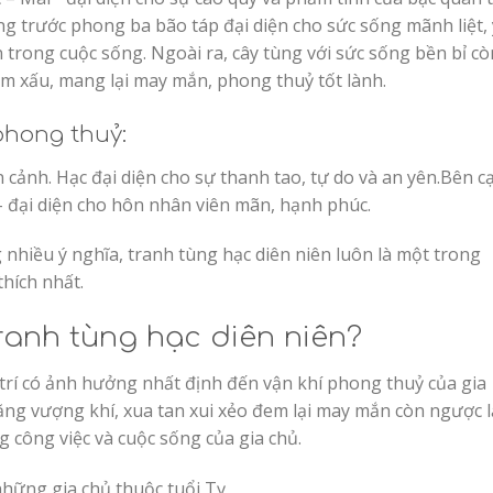
g trước phong ba bão táp đại diện cho sức sống mãnh liệt, 
trong cuộc sống. Ngoài ra, cây tùng với sức sống bền bỉ cò
ềm xấu, mang lại may mắn, phong thuỷ tốt lành.
phong thuỷ:
ên cảnh. Hạc đại diện cho sự thanh tao, tự do và an yên.Bên c
– đại diện cho hôn nhân viên mãn, hạnh phúc.
 nhiều ý nghĩa, tranh tùng hạc diên niên luôn là một trong
hích nhất.
tranh tùng hạc diên niên?
 trí có ảnh hưởng nhất định đến vận khí phong thuỷ của gia
ăng vượng khí, xua tan xui xẻo đem lại may mắn còn ngược l
công việc và cuộc sống của gia chủ.
những gia chủ thuộc tuổi Tỵ