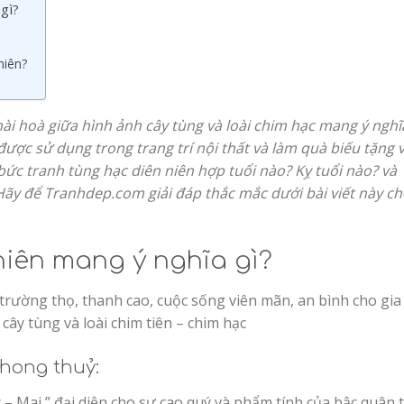
gì?
niên?
hài hoà giữa hình ảnh cây tùng và loài chim hạc mang ý nghĩ
ược sử dụng trong trang trí nội thất và làm quà biếu tặng v
bức tranh tùng hạc diên niên hợp tuổi nào? Kỵ tuổi nào? và
ãy để Tranhdep.com giải đáp thắc mắc dưới bài viết này c
niên mang ý nghĩa gì?
trường thọ, thanh cao, cuộc sống viên mãn, an bình cho gia
 cây tùng và loài chim tiên – chim hạc
phong thuỷ:
 – Mai ” đại diện cho sự cao quý và phẩm tính của bậc quân t