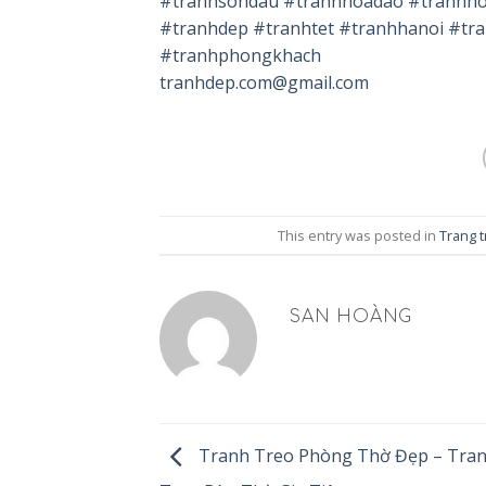
#tranhsondau #tranhhoadao #tranhh
#tranhdep #tranhtet #tranhhanoi #tr
#tranhphongkhach
tranhdep.com@gmail.com
This entry was posted in
Trang t
SAN HOÀNG
Tranh Treo Phòng Thờ Đẹp – Tran