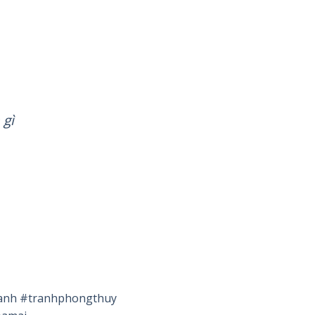
 gì
anh
#tranhphongthuy