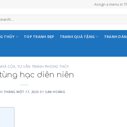
Assign a menu in 
NG THỦY
TOP TRANH ĐẸP
TRANH QUÀ TẶNG
TRANH DÁ
 NHÀ CỬA
,
TƯ VẤN TRANH PHONG THỦY
tùng hạc diên niên
ON
THÁNG MỘT 17, 2023
BY
SAN HOÀNG