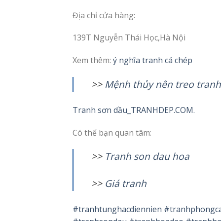
Địa chỉ cửa hàng:
139T Nguyễn Thái Học,Hà Nội
Xem thêm:
ý nghĩa tranh cá chép
>>
M
ệnh thủy nên treo tranh
Tranh sơn dầu_TRANHDEP.COM.
Có thể bạn quan tâm:
>>
T
ranh son dau hoa
>>
G
iá tranh
#tranhtunghacdiennien
#tranhphongc