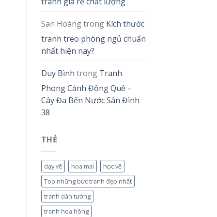
tranh giá rẻ chất lượng
San Hoàng
trong
Kích thước
tranh treo phòng ngủ chuẩn
nhất hiện nay?
Duy Bình
trong
Tranh
Phong Cảnh Đồng Quê –
Cây Đa Bến Nước Sân Đình
38
THẺ
dạy vẽ
hoa mai
học vẽ
Top những bức tranh đẹp nhất
tranh dán tường
tranh hoa hồng