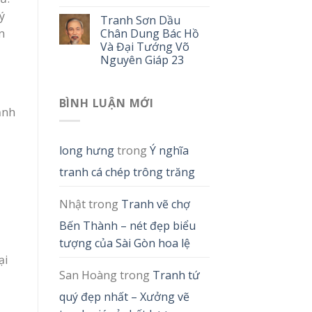
ý
Tranh Sơn Dầu
n
Chân Dung Bác Hồ
Và Đại Tướng Võ
Nguyên Giáp 23
BÌNH LUẬN MỚI
ạnh
long hưng
trong
Ý nghĩa
tranh cá chép trông trăng
Nhật
trong
Tranh vẽ chợ
Bến Thành – nét đẹp biểu
tượng của Sài Gòn hoa lệ
ại
San Hoàng
trong
Tranh tứ
quý đẹp nhất – Xưởng vẽ