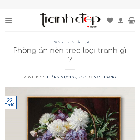
Skip
to
content
TRANG TRÍ NHÀ CỬA
Phòng ăn nên treo loại tranh gì
?
POSTED ON
THÁNG MƯỜI 22, 2021
BY
SAN HOÀNG
22
Th10