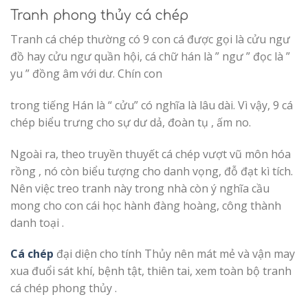
Tranh phong thủy cá chép
Tranh cá chép thường có 9 con cá được gọi là cửu ngư
đồ hay cửu ngư quần hội, cá chữ hán là ” ngư ” đọc là ”
yu ” đồng âm với dư. Chín con
trong tiếng Hán là “ cửu” có nghĩa là lâu dài. Vì vậy, 9 cá
chép biểu trưng cho sự dư dả, đoàn tụ , ấm no.
Ngoài ra, theo truyền thuyết cá chép vượt vũ môn hóa
rồng , nó còn biểu tượng cho danh vọng, đỗ đạt kì tích.
Nên việc treo tranh này trong nhà còn ý nghĩa cầu
mong cho con cái học hành đàng hoàng, công thành
danh toại .
Cá chép
đại diện cho tính Thủy nên mát mẻ và vận may
xua đuổi sát khí, bệnh tật, thiên tai, xem toàn bộ tranh
cá chép phong thủy .