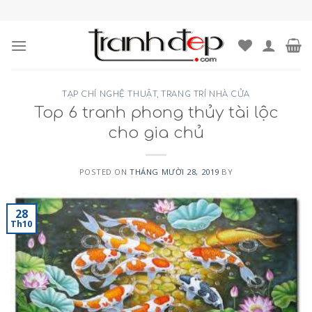
Skip
to
content
TẠP CHÍ NGHỆ THUẬT
,
TRANG TRÍ NHÀ CỬA
Top 6 tranh phong thủy tài lộc
cho gia chủ
POSTED ON
THÁNG MƯỜI 28, 2019
BY
28
Th10