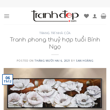
Skip
to
content
TRANG TRÍ NHÀ CỬA
Tranh phong thuỷ hợp tuổi Bính
Ngọ
POSTED ON
THÁNG MƯỜI HAI 6, 2021
BY
SAN HOÀNG
06
Th12