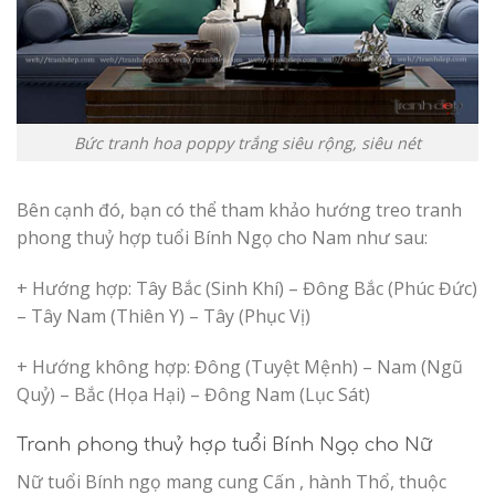
Bức tranh hoa poppy trắng siêu rộng, siêu nét
Bên cạnh đó, bạn có thể tham khảo hướng treo tranh
phong thuỷ hợp tuổi Bính Ngọ cho Nam như sau:
+ Hướng hợp: Tây Bắc (Sinh Khí) – Đông Bắc (Phúc Đức)
– Tây Nam (Thiên Y) – Tây (Phục Vị)
+ Hướng không hợp: Đông (Tuyệt Mệnh) – Nam (Ngũ
Quỷ) – Bắc (Họa Hại) – Đông Nam (Lục Sát)
Tranh phong thuỷ hợp tuổi Bính Ngọ cho Nữ
Nữ tuổi Bính ngọ mang cung Cấn , hành Thổ, thuộc