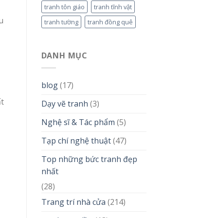
tranh tôn giáo
tranh tĩnh vật
u
tranh tường
tranh đồng quê
DANH MỤC
blog
(17)
ất
Dạy vẽ tranh
(3)
Nghệ sĩ & Tác phẩm
(5)
Tạp chí nghệ thuật
(47)
Top những bức tranh đẹp
nhất
(28)
Trang trí nhà cửa
(214)