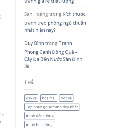
tranh giá rẻ chất lượng
San Hoàng
trong
Kích thước
g
tranh treo phòng ngủ chuẩn
nhất hiện nay?
Duy Bình
trong
Tranh
Phong Cảnh Đồng Quê –
Cây Đa Bến Nước Sân Đình
38
THẺ
dạy vẽ
hoa mai
học vẽ
Top những bức tranh đẹp nhất
ên
tranh dán tường
n
tranh hoa hồng