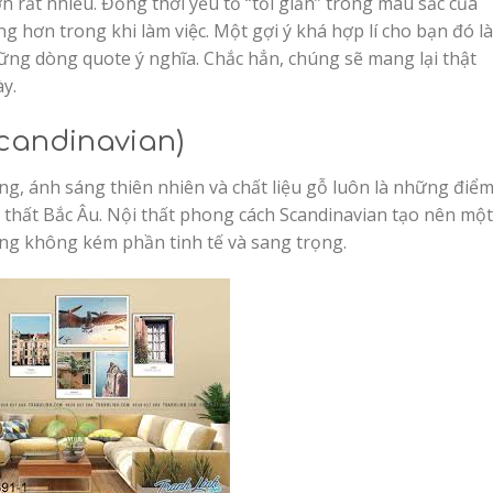
 rất nhiều. Đồng thời yếu tố “tối giản” trong màu sắc của
g hơn trong khi làm việc. Một gợi ý khá hợp lí cho bạn đó là
hững dòng quote ý nghĩa. Chắc hẳn, chúng sẽ mang lại thật
y.
candinavian)
ng, ánh sáng thiên nhiên và chất liệu gỗ luôn là những điể
thất Bắc Âu. Nội thất phong cách Scandinavian tạo nên một
ng không kém phần tinh tế và sang trọng.