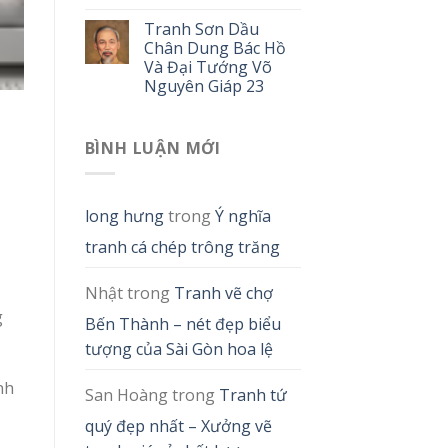
Tranh Sơn Dầu
Chân Dung Bác Hồ
Và Đại Tướng Võ
Nguyên Giáp 23
BÌNH LUẬN MỚI
long hưng
trong
Ý nghĩa
tranh cá chép trông trăng
Nhật
trong
Tranh vẽ chợ
g
Bến Thành – nét đẹp biểu
tượng của Sài Gòn hoa lệ
nh
San Hoàng
trong
Tranh tứ
quý đẹp nhất – Xưởng vẽ