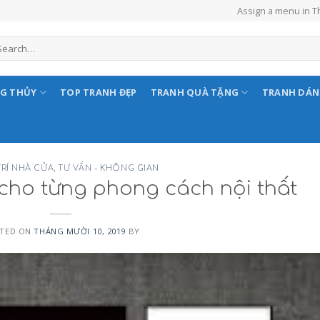
Assign a menu in 
NG THỦY
TOP TRANH ĐẸP
TRANH QUÀ TẶNG
TRANH DÁ
TRÍ NHÀ CỬA
,
TƯ VẤN - KHÔNG GIAN
 cho từng phong cách nội thất
TED ON
THÁNG MƯỜI 10, 2019
BY