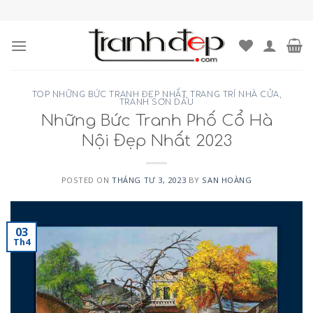
Skip
to
content
TOP NHỮNG BỨC TRANH ĐẸP NHẤT
,
TRANG TRÍ NHÀ CỬA
,
TRANH SƠN DẦU
Những Bức Tranh Phố Cổ Hà
Nội Đẹp Nhất 2023
POSTED ON
THÁNG TƯ 3, 2023
BY
SAN HOÀNG
03
Th4