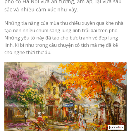
phố cổ Hà Nội vừa ấn tượng, ấm áp, lại vừa sâu
sắc và nhiều cảm xúc như vậy.
Những tia nắng của mùa thu chiếu xuyên qua khe nhà
tạo nên nhiều chùm sáng lung linh trải dài trên phố.
Những yếu tố này đã tạo cho bức tranh vẻ đẹp lung
linh, kì bí như trong câu chuyện cổ tích mà mẹ đã kể
cho nghe thời thơ ấu.