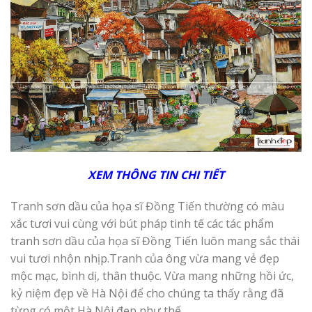
XEM THÔNG TIN CHI
T
IẾT
Tranh sơn dầu của họa sĩ Đồng Tiến thường có màu
xắc tươi vui cùng với bút pháp tinh tế các tác phẩm
tranh sơn dầu của họa sĩ Đồng Tiến luôn mang sắc thái
vui tươi nhộn nhịp.Tranh của ông vừa mang vẻ đẹp
mộc mạc, bình dị, thân thuộc. Vừa mang những hồi ức,
kỷ niệm đẹp về Hà Nội để cho chúng ta thấy rằng đã
từng có một Hà Nội đẹp như thế.