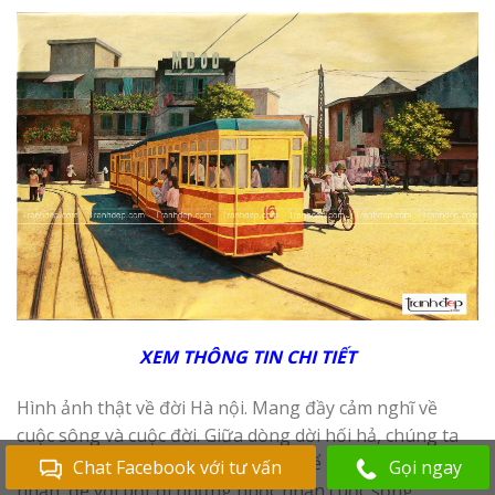
XEM THÔNG TIN CHI TIẾT
Hình ảnh thật về đời Hà nội. Mang đầy cảm nghĩ về
cuộc sông và cuộc đời. Giữa dòng dời hối hả, chúng ta
cũng cần lắng lại và sống chậm lại để ngẫm, để cảm
Chat Facebook với tư vấn
Gọi ngay
nhận, để vơi bớt đi những nhọc nhằn cuộc sống.