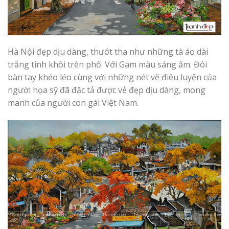
Hà Nội đẹp dịu dàng, thướt tha như những tà áo dài
trắng tinh khôi trên phố. Với Gam màu sáng ấm. Đôi
bàn tay khéo léo cùng với những nét vẽ điêu luyện của
người họa sỹ đã đặc tả được vẻ đẹp dịu dàng, mong
manh của người con gái Việt Nam.