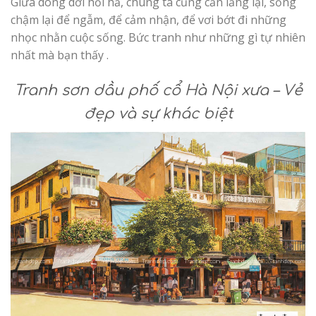
Giữa dòng dời hối hả, chúng ta cũng cần lắng lại, sống
chậm lại để ngẫm, để cảm nhận, để vơi bớt đi những
nhọc nhằn cuộc sống. Bức tranh như những gì tự nhiên
nhất mà bạn thấy .
Tranh sơn dầu phố cổ Hà Nội xưa –
Vẻ
đẹp và sự khác biệt