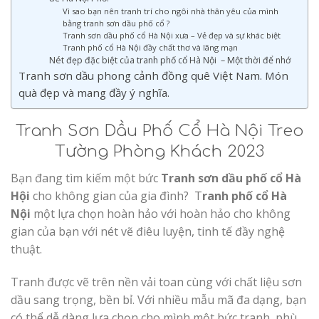
Vì sao bạn nên tranh trí cho ngôi nhà thân yêu của mình
bằng tranh sơn dầu phố cổ ?
Tranh sơn dầu phố cổ Hà Nội xưa – Vẻ đẹp và sự khác biệt
Tranh phố cổ Hà Nội đầy chất thơ và lãng mạn
Nét đẹp đặc biệt của tranh phố cổ Hà Nội – Một thời để nhớ
Tranh sơn dầu phong cảnh đồng quê Việt Nam. Món
quà đẹp và mang đầy ý nghĩa.
Tranh Sơn Dầu Phố Cổ Hà Nội Treo
Tường Phòng Khách 2023
Bạn đang tìm kiếm một bức
Tranh sơn dầu phố cổ Hà
Hội
cho không gian của gia đình? T
ranh phố cổ Hà
Nội
một lựa chọn hoàn hảo với hoàn hảo cho không
gian của bạn với nét vẽ điêu luyện, tinh tế đầy nghệ
thuật.
Tranh được vẽ trên nền vải toan cùng với chất liệu sơn
dầu sang trọng, bền bỉ. Với nhiều mẫu mã đa dạng, bạn
có thể dễ dàng lựa chọn cho mình một bức tranh phù