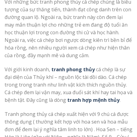
Với những bức tranh phong thủy cá chép chúng là biểu
tượng của sự thăng tiến, thành đạt công danh trên con
đường quan lộ. Ngoài ra, bức tranh này còn đem lại
may mắn thuận lợi cho những trẻ em đang độ tuổi ăn
học thuận lợi trong con đường thi cử và học hành.
Ngoài ra, việc cá chép bơi ngược dòng kiên trì bền bỉ để
hóa rồng, nên nhiều người xem cá chép như hiện thân
của rồng, đầy mạnh mẽ và dung cảm.
Với giới kinh doanh,
tranh phong thủy
cá chép là sự
đại diện của Thủy khí – nguồn lộc tài dồi dào. Cá chép
trong trong tranh như linh vật kích thích nguồn thủy.
Cá chép đem lại vận may, xua đuổi sát khí hay tai họa và
bệnh tật. Đây cũng là dòng
tranh hợp mệnh thủy
.
Tranh phong thủy cá chép xuất hiện với 9 chú cá được
thông dụng ( thường kết hợp với hoa sen và hoa mẫu
đơn để đem lại ý nghĩa tâm linh to lớn) . Hoa Sen – tiếng
Hán là Liên (gần với Niên – nghĩa là Năm), Số 9 – Cửu (