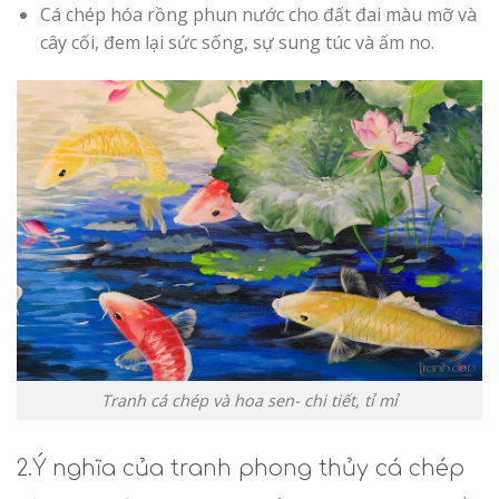
Cá chép hóa rồng phun nước cho đất đai màu mỡ và
cây cối, đem lại sức sống, sự sung túc và ấm no.
Tranh cá chép và hoa sen- chi tiết, tỉ mỉ
2.Ý nghĩa của tranh phong thủy cá chép