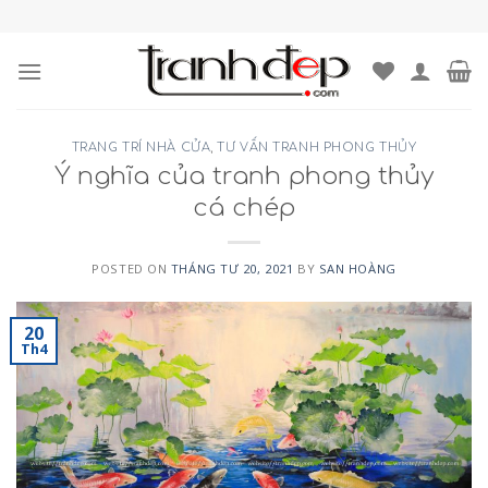
Skip
to
content
TRANG TRÍ NHÀ CỬA
,
TƯ VẤN TRANH PHONG THỦY
Ý nghĩa của tranh phong thủy
cá chép
POSTED ON
THÁNG TƯ 20, 2021
BY
SAN HOÀNG
20
Th4