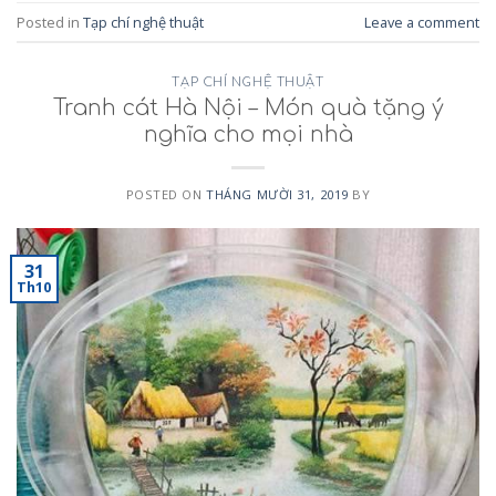
Posted in
Tạp chí nghệ thuật
Leave a comment
TẠP CHÍ NGHỆ THUẬT
Tranh cát Hà Nội – Món quà tặng ý
nghĩa cho mọi nhà
POSTED ON
THÁNG MƯỜI 31, 2019
BY
31
Th10