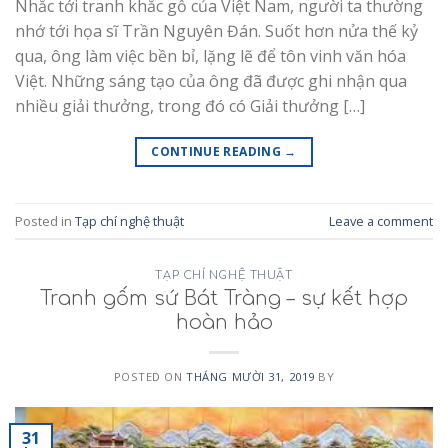
Nhắc tới tranh khắc gỗ của Việt Nam, người ta thường
nhớ tới họa sĩ Trần Nguyên Đán. Suốt hơn nửa thế kỷ
qua, ông làm việc bền bỉ, lặng lẽ để tôn vinh văn hóa
Việt. Những sáng tạo của ông đã được ghi nhận qua
nhiều giải thưởng, trong đó có Giải thưởng […]
CONTINUE READING
→
Posted in
Tạp chí nghệ thuật
Leave a comment
TẠP CHÍ NGHỆ THUẬT
Tranh gốm sứ Bát Tràng – sự kết hợp
hoàn hảo
POSTED ON
THÁNG MƯỜI 31, 2019
BY
31