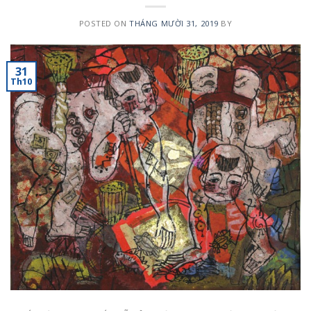
POSTED ON
THÁNG MƯỜI 31, 2019
BY
31
Th10