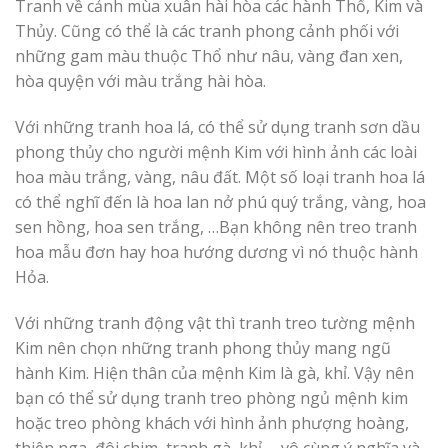
Tranh về cảnh mùa xuân hài hòa các hành Thổ, Kim và
Thủy. Cũng có thể là các tranh phong cảnh phối với
những gam màu thuộc Thổ như nâu, vàng đan xen,
hòa quyện với màu trắng hài hòa.
Với những tranh hoa lá, có thể sử dụng tranh sơn dầu
phong thủy cho người mệnh Kim với hình ảnh các loài
hoa màu trắng, vàng, nâu đất. Một số loại tranh hoa lá
có thể nghĩ đến là hoa lan nở phú quý trắng, vàng, hoa
sen hồng, hoa sen trắng, …Bạn không nên treo tranh
hoa mẫu đơn hay hoa hướng dương vì nó thuộc hành
Hỏa.
Với những tranh động vật thì tranh treo tường mệnh
Kim nên chọn những tranh phong thủy mang ngũ
hành Kim. Hiện thân của mệnh Kim là gà, khỉ. Vậy nên
bạn có thể sử dụng tranh treo phòng ngủ mệnh kim
hoặc treo phòng khách với hình ảnh phượng hoàng,
thiên nga, đôi chim, tranh gà, khỉ, …vô cùng ý nghĩa và