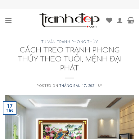
Skip
to
content
TƯ VẤN TRANH PHONG THỦY
CÁCH TREO TRANH PHONG
THỦY THEO TUỔI, MỆNH ĐẠI
PHÁT
POSTED ON
THÁNG SÁU 17, 2021
BY
17
Th6